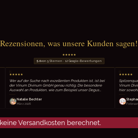
Rezensionen, was unsere Kunden sagen!
★
★
★
★
★
5.0
von 5 Sternen · 12 Google-Bewertungen
“
★
★
★
★
★
★
★
ann die Produkte der Vinum Divinum GmbH wärmstens
Ich habe den Bartolo 
hlen! Die Auswahl an Premiumprodukten ist einfach
entdeckt und bin begeis
e. Egal ob ich etwas für den Eigenbedarf such...
elegant und wunderbar 
ominik Rainer
Roger Kuster
ärz 2026
März 2026
eine Versandkosten berechnet.