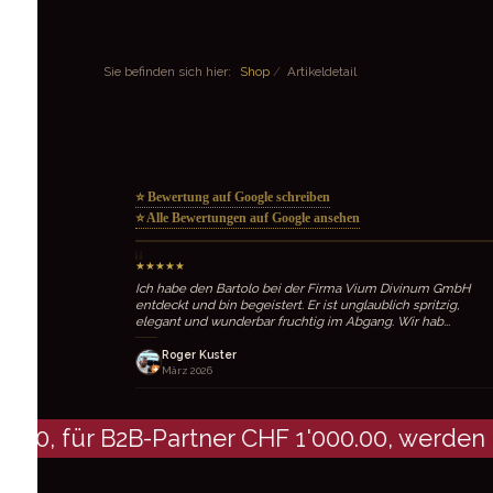
Sie befinden sich hier:
Shop
/
Artikeldetail
⭐ Bewertung auf Google schreiben
⭐ Alle Bewertungen auf Google ansehen
“
“
★
★
★
★
★
★
★
★
Top-Turbo-Service :-)
Ich k
empfe
spitz
Stefan Pfister
März 2026
D
M
00, für B2B-Partner CHF 1'000.00, werden k