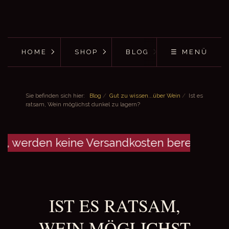
HOME
SHOP
BLOG
☰ MENÜ
Sie befinden sich hier:
Blog
/
Gut zu wissen...über Wein
/
Ist es
ratsam, Wein möglichst dunkel zu lagern?
0, werden keine Versandkosten berechnet.
IST ES RATSAM,
WEIN MÖGLICHST