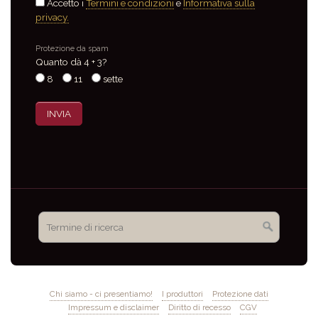
Accetto i
Termini e condizioni
e
Informativa sulla
privacy.
Protezione da spam
Quanto dà 4 + 3?
8
11
sette
Chi siamo - ci presentiamo!
I produttori
Protezione dati
Impressum e disclaimer
Diritto di recesso
CGV